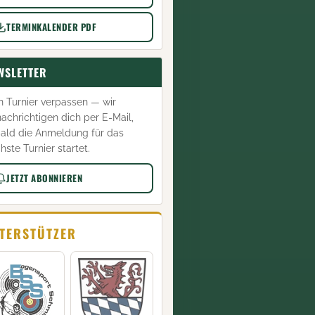
TERMINKALENDER PDF
WSLETTER
n Turnier verpassen — wir
achrichtigen dich per E-Mail,
ald die Anmeldung für das
hste Turnier startet.
JETZT ABONNIEREN
TERSTÜTZER