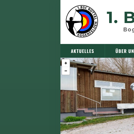
1.
B
Bog
AKTUELLES
ÜBER U