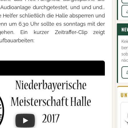
Audioanlage durchgetestet, und und und...
Helfer schließlich die Halle absperren und
enn um 6.30 Uhr sollte es sonntags mit der
NE
gehen. Ein kurzer Zeitraffer-Clip zeigt
ufbauarbeiten:
Kei
ben
sob
näc
UN