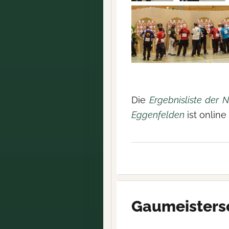
Die
Ergebnisliste der 
Eggenfelden
ist online
Gaumeistersc