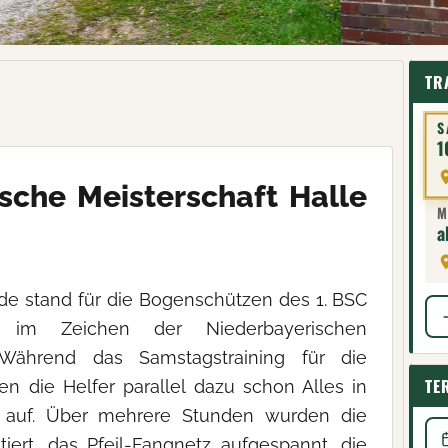
TR
S
1
sche Meisterschaft Halle
M
a
 stand für die Bogenschützen des 1. BSC
n im Zeichen der Niederbayerischen
. Während das Samstagstraining für die
TE
ten die Helfer parallel dazu schon Alles in
le auf. Über mehrere Stunden wurden die
iert, das Pfeil-Fangnetz aufgespannt, die