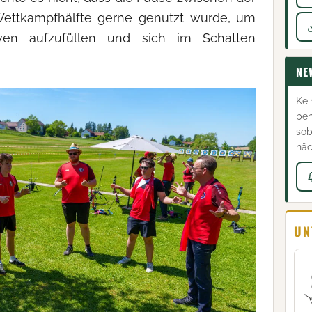
Wettkampfhälfte gerne genutzt wurde, um
erven aufzufüllen und sich im Schatten
NE
Kei
ben
sob
näc
UN