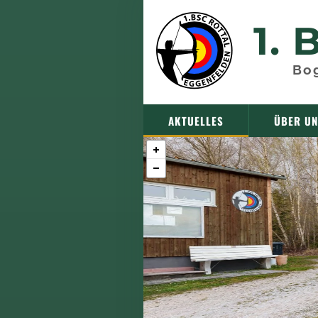
1.
B
Bog
AKTUELLES
ÜBER U