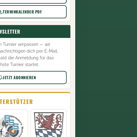
TERMINKALENDER PDF
WSLETTER
n Turnier verpassen — wir
achrichtigen dich per E-Mail,
ald die Anmeldung für das
hste Turnier startet.
JETZT ABONNIEREN
TERSTÜTZER