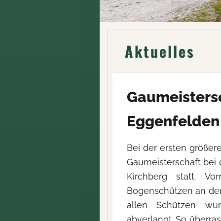
Aktuelles
Gaumeister
Eggenfelden 
Bei der ersten größer
Gaumeisterschaft bei
Kirchberg statt. V
Bogenschützen an den S
allen Schützen wu
abverlangt. So überra