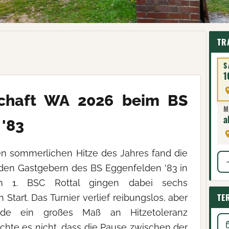
TR
S
1
schaft WA 2026 beim BS
M
a
'83
en sommerlichen Hitze des Jahres fand die
 den Gastgebern des BS Eggenfelden '83 in
om 1. BSC Rottal gingen dabei sechs
TE
tart. Das Turnier verlief reibungslos, aber
rde ein großes Maß an Hitzetoleranz
schte es nicht, dass die Pause zwischen der