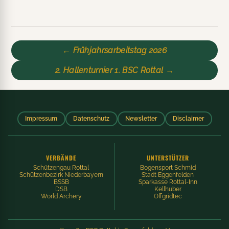
← Frühjahrsarbeitstag 2026
2. Hallenturnier 1. BSC Rottal →
Impressum
Datenschutz
Newsletter
Disclaimer
VERBÄNDE
UNTERSTÜTZER
Schützengau Rottal
Bogensport Schmid
Schützenbezirk Niederbayern
Stadt Eggenfelden
BSSB
Sparkasse Rottal-Inn
DSB
Kellhuber
World Archery
Offgridtec