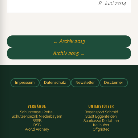
8. Juni 2014
← Archiv 2013
Archiv 2015 →
Impressum
Datenschutz
Newsletter
Disclaimer
VERBÄNDE
UNTERSTÜTZER
Schützengau Rottal
Bogensport Schmid
Schützenbezirk Niederbayern
Stadt Eggenfelden
BSSB
Sparkasse Rottal-Inn
DSB
Kellhuber
World Archery
Offgridtec